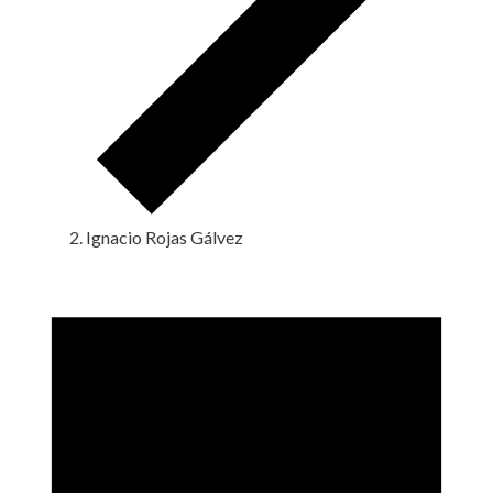
Ignacio Rojas Gálvez
Eventos
en
15
junio,
2026