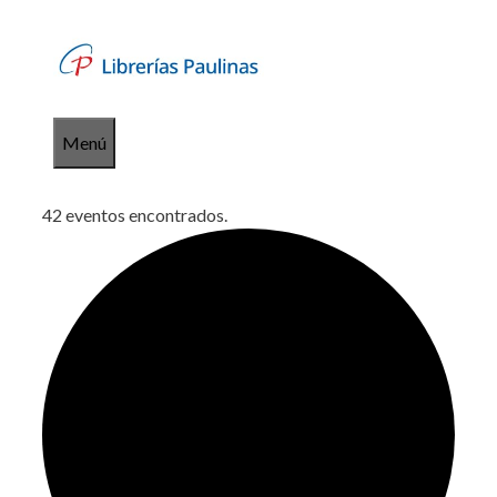
Saltar
al
contenido
Menú
42 eventos encontrados.