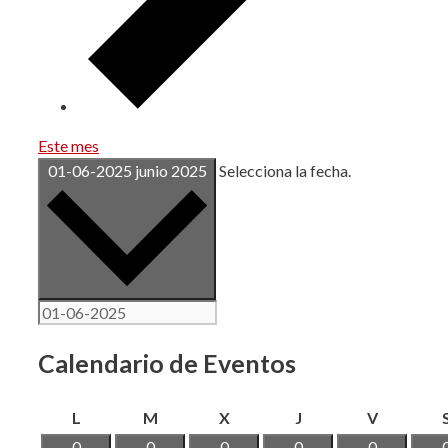
Este mes
01-06-2025
junio 2025
Selecciona la fecha.
Calendario de Eventos
lunes
martes
miércoles
jueves
viernes
L
M
X
J
V
0
0
0
0
0