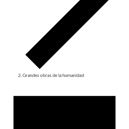
Grandes obras de la humanidad
Eventos
en
6
agosto,