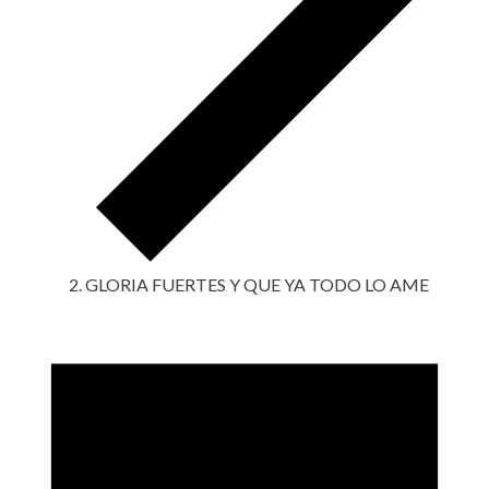
GLORIA FUERTES Y QUE YA TODO LO AME
Eventos
en
7
agosto,