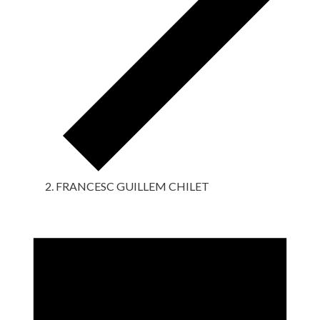
FRANCESC GUILLEM CHILET
Eventos
en
1
julio,