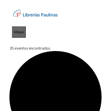
Saltar
al
contenido
Menú
35 eventos encontrados.