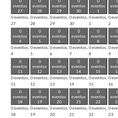
0
0
0
0
0
eventos
eventos
eventos
eventos
eventos
eve
27
28
29
30
1
0 eventos,
0 eventos,
0 eventos,
0 eventos,
0 eventos,
0 eve
27
28
29
30
1
2
0
0
0
0
0
eventos
eventos
eventos
eventos
eventos
eve
4
5
6
7
8
0 eventos,
0 eventos,
0 eventos,
0 eventos,
0 eventos,
0 eve
4
5
6
7
8
9
0
0
0
0
0
eventos
eventos
eventos
eventos
eventos
eve
11
12
13
14
15
1
0 eventos,
0 eventos,
0 eventos,
0 eventos,
0 eventos,
0 eve
11
12
13
14
15
16
0
0
0
0
0
eventos
eventos
eventos
eventos
eventos
eve
18
19
20
21
22
2
0 eventos,
0 eventos,
0 eventos,
0 eventos,
0 eventos,
0 eve
18
19
20
21
22
23