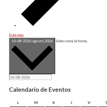
Este mes
10-08-2026
agosto 2026
Selecciona la fecha.
Calendario de Eventos
lunes
martes
miércoles
jueves
viernes
L
M
X
J
V