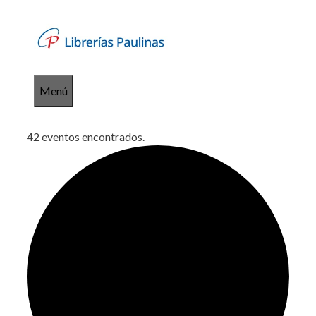
Saltar
al
contenido
Menú
42 eventos encontrados.