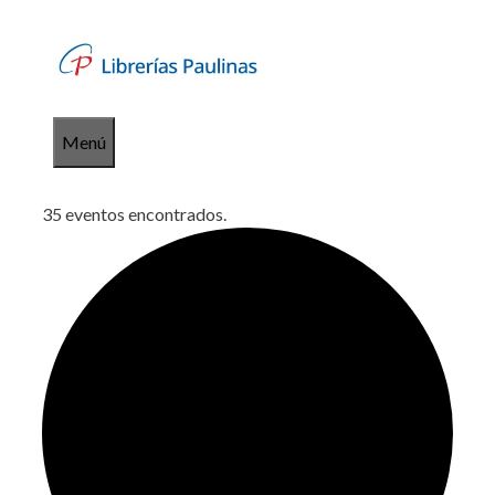
Saltar
al
contenido
Menú
35 eventos encontrados.