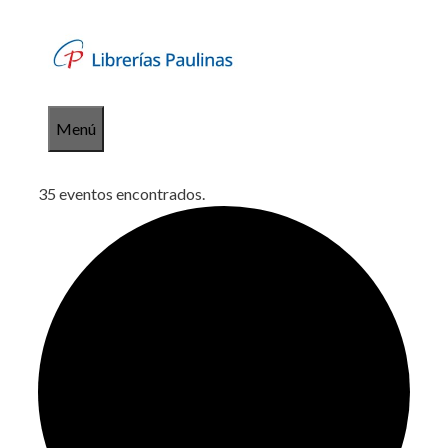
Saltar
al
contenido
Menú
35 eventos encontrados.