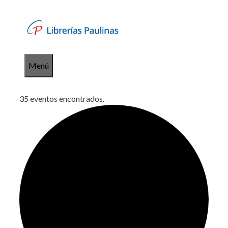
Saltar
al
contenido
Menú
35 eventos encontrados.