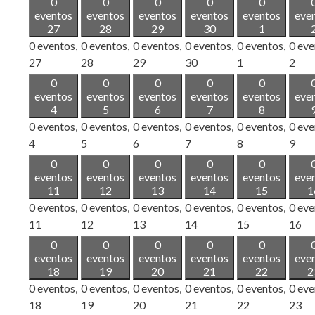
0
0
0
0
0
eventos
eventos
eventos
eventos
eventos
eve
27
28
29
30
1
0 eventos,
0 eventos,
0 eventos,
0 eventos,
0 eventos,
0 eve
27
28
29
30
1
2
0
0
0
0
0
eventos
eventos
eventos
eventos
eventos
eve
4
5
6
7
8
0 eventos,
0 eventos,
0 eventos,
0 eventos,
0 eventos,
0 eve
4
5
6
7
8
9
0
0
0
0
0
eventos
eventos
eventos
eventos
eventos
eve
11
12
13
14
15
1
0 eventos,
0 eventos,
0 eventos,
0 eventos,
0 eventos,
0 eve
11
12
13
14
15
16
0
0
0
0
0
eventos
eventos
eventos
eventos
eventos
eve
18
19
20
21
22
2
0 eventos,
0 eventos,
0 eventos,
0 eventos,
0 eventos,
0 eve
18
19
20
21
22
23