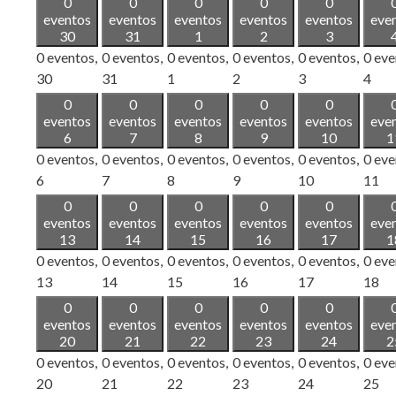
0
0
0
0
0
eventos
eventos
eventos
eventos
eventos
eve
30
31
1
2
3
0 eventos,
0 eventos,
0 eventos,
0 eventos,
0 eventos,
0 eve
30
31
1
2
3
4
0
0
0
0
0
eventos
eventos
eventos
eventos
eventos
eve
6
7
8
9
10
1
0 eventos,
0 eventos,
0 eventos,
0 eventos,
0 eventos,
0 eve
6
7
8
9
10
11
0
0
0
0
0
eventos
eventos
eventos
eventos
eventos
eve
13
14
15
16
17
1
0 eventos,
0 eventos,
0 eventos,
0 eventos,
0 eventos,
0 eve
13
14
15
16
17
18
0
0
0
0
0
eventos
eventos
eventos
eventos
eventos
eve
20
21
22
23
24
2
0 eventos,
0 eventos,
0 eventos,
0 eventos,
0 eventos,
0 eve
20
21
22
23
24
25