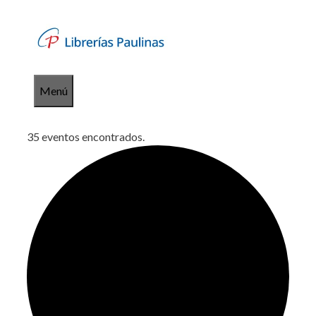
Saltar
al
contenido
Menú
35 eventos encontrados.