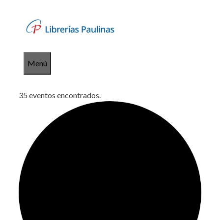
Saltar
al
contenido
Menú
35 eventos encontrados.