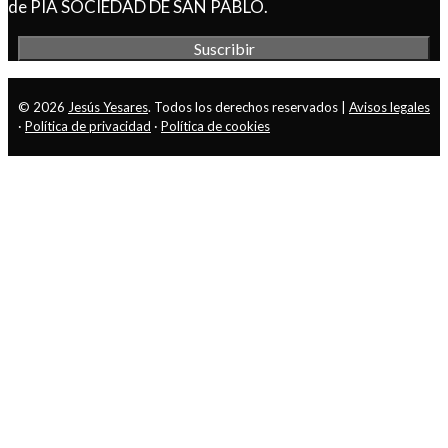
de PÍA SOCIEDAD DE SAN PABLO.
© 2026
Jesús Yesares
. Todos los derechos reservados |
Avisos legales
·
Política de privacidad
·
Política de cookies