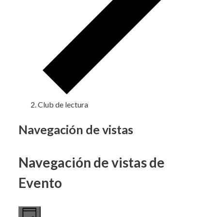
Club de lectura
Eventos
Navegación de vistas
en
Navegación de vistas de
11
junio,
Evento
2026