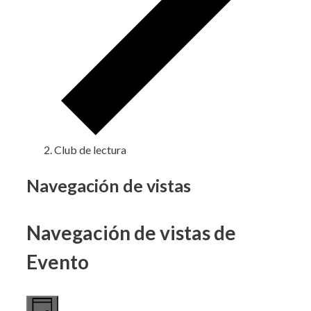
Club de lectura
Eventos
Navegación de vistas
en
Navegación de vistas de
3
mayo,
Evento
2024