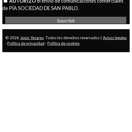
AUTORIZO
el envío de comunicaciones comerciales
de PÍA SOCIEDAD DE SAN PABLO.
© 2026
Jesús Yesares
. Todos los derechos reservados |
Avisos legales
·
Política de privacidad
·
Política de cookies