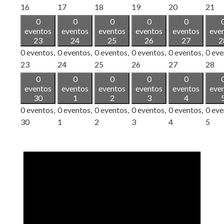
16
17
18
19
20
21
0
0
0
0
0
eventos
eventos
eventos
eventos
eventos
eve
23
24
25
26
27
2
0 eventos,
0 eventos,
0 eventos,
0 eventos,
0 eventos,
0 eve
23
24
25
26
27
28
0
0
0
0
0
eventos
eventos
eventos
eventos
eventos
eve
30
1
2
3
4
0 eventos,
0 eventos,
0 eventos,
0 eventos,
0 eventos,
0 eve
30
1
2
3
4
5