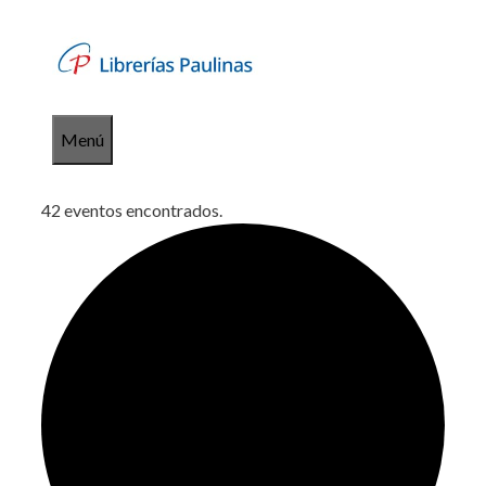
Saltar
al
contenido
Menú
42 eventos encontrados.