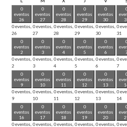
lunes
martes
miércoles
jueves
viernes
L
M
X
J
V
0
0
0
0
0
eventos
eventos
eventos
eventos
eventos
eve
26
27
28
29
30
3
0 eventos,
0 eventos,
0 eventos,
0 eventos,
0 eventos,
0 eve
26
27
28
29
30
31
0
0
0
0
0
eventos
eventos
eventos
eventos
eventos
eve
2
3
4
5
6
0 eventos,
0 eventos,
0 eventos,
0 eventos,
0 eventos,
0 eve
2
3
4
5
6
7
0
0
0
0
0
eventos
eventos
eventos
eventos
eventos
eve
9
10
11
12
13
1
0 eventos,
0 eventos,
0 eventos,
0 eventos,
0 eventos,
0 eve
9
10
11
12
13
14
0
0
0
0
0
eventos
eventos
eventos
eventos
eventos
eve
16
17
18
19
20
2
0 eventos,
0 eventos,
0 eventos,
0 eventos,
0 eventos,
0 eve