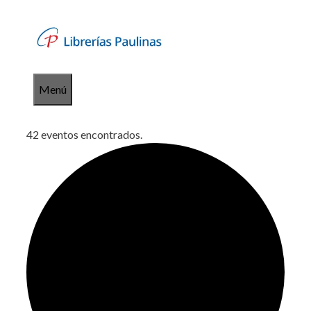
Saltar
al
contenido
Menú
42 eventos encontrados.