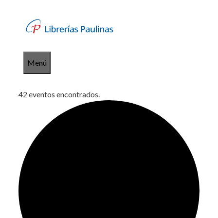
Saltar
al
contenido
Menú
42 eventos encontrados.