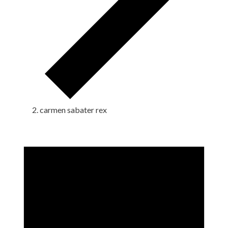
carmen sabater rex
Eventos
en
12
noviembre,
2025