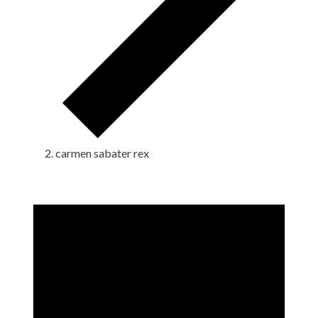
carmen sabater rex
Eventos
en
1
junio,
2024