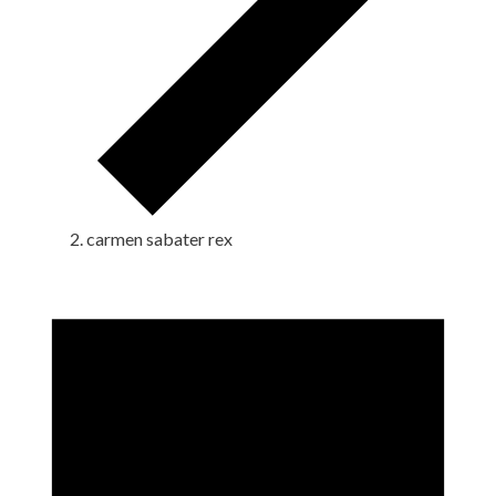
carmen sabater rex
Eventos
en
7
noviembre,
2023