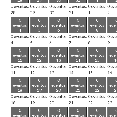
0 eventos,
0 eventos,
0 eventos,
0 eventos,
0 eventos,
0 eve
28
29
30
31
1
2
0
0
0
0
0
eventos
eventos
eventos
eventos
eventos
eve
4
5
6
7
8
0 eventos,
0 eventos,
0 eventos,
0 eventos,
0 eventos,
0 eve
4
5
6
7
8
9
0
0
0
0
0
eventos
eventos
eventos
eventos
eventos
eve
11
12
13
14
15
1
0 eventos,
0 eventos,
0 eventos,
0 eventos,
0 eventos,
0 eve
11
12
13
14
15
16
0
0
0
0
0
eventos
eventos
eventos
eventos
eventos
eve
18
19
20
21
22
2
0 eventos,
0 eventos,
0 eventos,
0 eventos,
0 eventos,
0 eve
18
19
20
21
22
23
0
0
0
0
0
eventos
eventos
eventos
eventos
eventos
eve