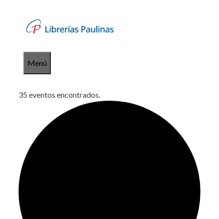
Saltar
al
contenido
Menú
35 eventos encontrados.