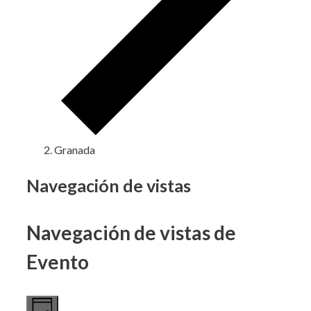
Granada
Eventos
Navegación de vistas
en
Navegación de vistas de
7
octubre,
Evento
2024