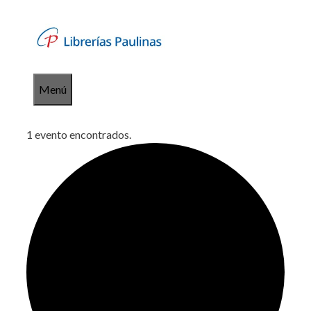
Saltar
al
contenido
Menú
1 evento encontrados.