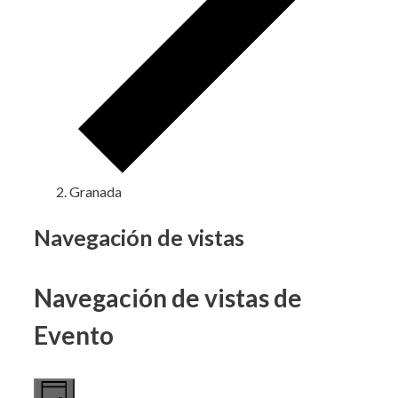
Granada
Eventos
Navegación de vistas
en
Navegación de vistas de
23
mayo,
Evento
2024