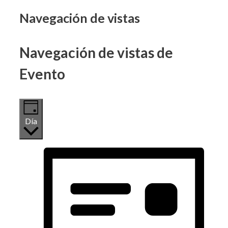
Eventos
Navegación de vistas
en
Navegación de vistas de
13
Evento
junio,
2026
Día