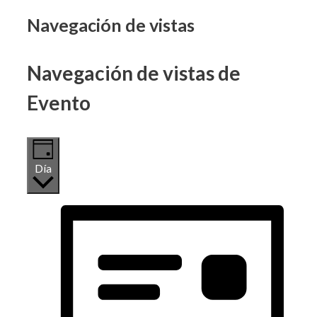
Eventos
Navegación de vistas
en
Navegación de vistas de
9
Evento
junio,
2026
Día