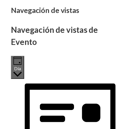
Eventos
Navegación de vistas
en
Navegación de vistas de
22
Evento
mayo,
2026
Día