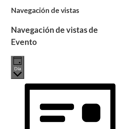
Eventos
Navegación de vistas
en
Navegación de vistas de
18
Evento
mayo,
2026
Día