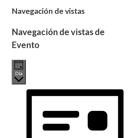
Eventos
Navegación de vistas
en
Navegación de vistas de
12
Evento
enero,
2025
Día