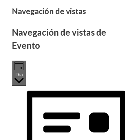
Eventos
Navegación de vistas
en
Navegación de vistas de
19
Evento
noviembre,
2024
Día