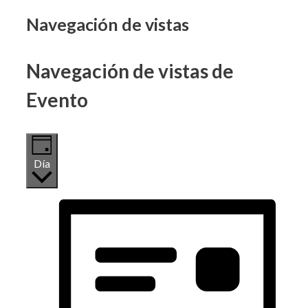
Eventos
Navegación de vistas
en
Navegación de vistas de
30
Evento
octubre,
2024
Día