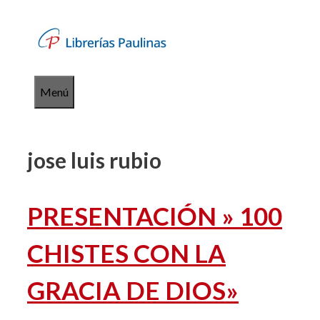
Saltar
al
contenido
Menú
jose luis rubio
PRESENTACIÓN » 100
CHISTES CON LA
GRACIA DE DIOS»