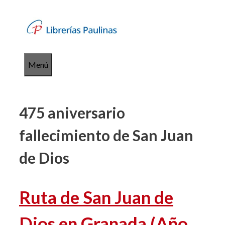
Saltar
al
contenido
Menú
475 aniversario
fallecimiento de San Juan
de Dios
Ruta de San Juan de
Dios en Granada (Año