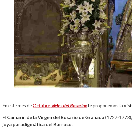
En este mes de
Octubre,
«Mes del Rosario»
te proponemos la
vis
El
Camarín de la Virgen del Rosario de Granada
(1727-1773), 
joya paradigmática del Barroco
.