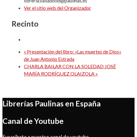
libreria.valladolid@paulinas.es
Ver el sitio web del Organizador
Recinto
«
Presentación del libro: «Las muertes de Dios»
de Juan Antonio Estrada
CHARLA BAILAR CON LA SOLEDAD JOSÉ
MARÍA RODRÍGUEZ OLAIZOLA
»
Librerías Paulinas en España
Canal de Youtube
Suscríbete a nuestro canal de youtube.