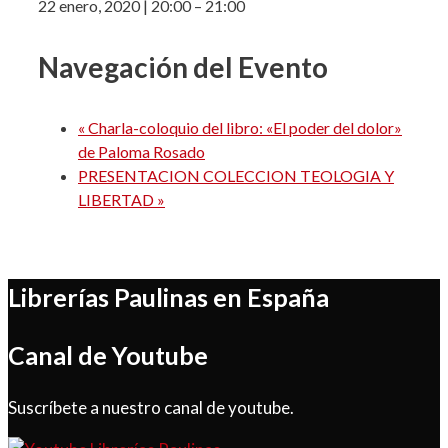
22 enero, 2020
|
20:00
–
21:00
Navegación del Evento
«
Charla-coloquio del libro: «El poder del dolor»
de Paloma Rosado
PRESENTACION COLECCION TEOLOGIA Y
LIBERTAD
»
Librerías Paulinas en España
Canal de Youtube
Suscríbete a nuestro canal de youtube.