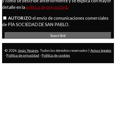
y como se describe anteriormente y se explica con mayor
detalle en la
política de privacidad
.
AUTORIZO
el envío de comunicaciones comerciales
de PÍA SOCIEDAD DE SAN PABLO.
© 2026
Jesús Yesares
. Todos los derechos reservados |
Avisos legales
·
Política de privacidad
·
Política de cookies