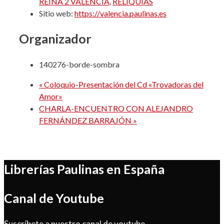
REINA 2 VALENCIA
,
RELIQUIAS
Sitio web:
https://valencia.paulinas.es
Organizador
140276-borde-sombra
«
Coloquio-Presentación del Cd «Trovadoras del
Amor»
CHARLA-ENCUENTRO CON ALEJANDRO
FERNÁNDEZ BARRAJÓN
»
Librerías Paulinas en España
Canal de Youtube
Suscríbete a nuestro canal de youtube.