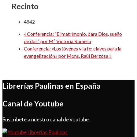
Recinto
4842
«
Conferencia: “El matrimonio, para Dios, sueño
de dos” por Mª Victoria Romero
Conferencia: «Los jóvenes y la fe: claves para la
evangelización» por Mons. Raúl Berzosa
»
Librerías Paulinas en España
Canal de Youtube
Suscríbete a nuestro canal de youtube.