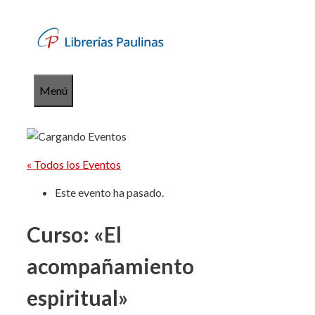
Saltar
al
contenido
Menú
« Todos los Eventos
Este evento ha pasado.
Curso: «El
acompañamiento
espiritual»