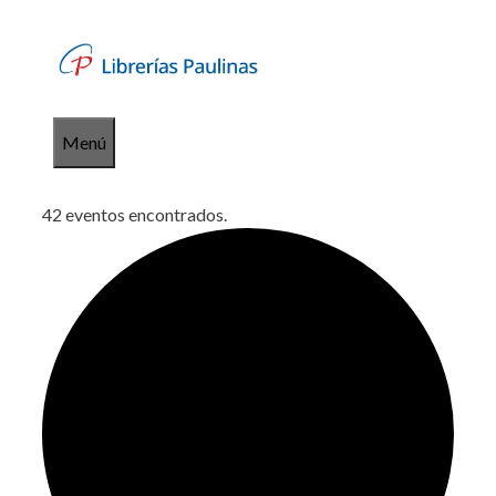
Saltar
al
contenido
Menú
42 eventos encontrados.