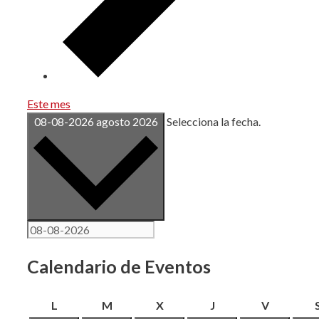
Este mes
08-08-2026
agosto 2026
Selecciona la fecha.
Calendario de Eventos
lunes
martes
miércoles
jueves
viernes
L
M
X
J
V