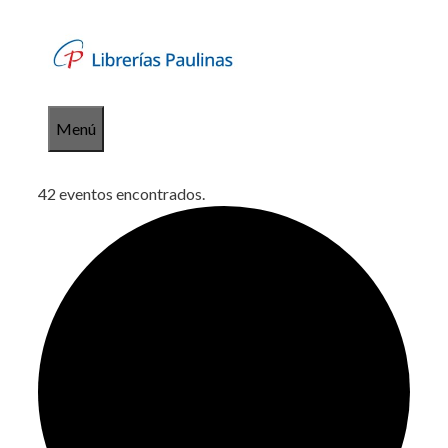
Saltar
al
contenido
Menú
42 eventos encontrados.