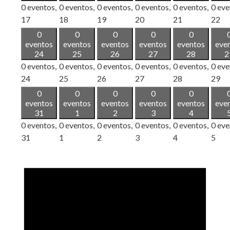
0 eventos,
0 eventos,
0 eventos,
0 eventos,
0 eventos,
0 eve
17
18
19
20
21
22
0
0
0
0
0
eventos
eventos
eventos
eventos
eventos
eve
24
25
26
27
28
2
0 eventos,
0 eventos,
0 eventos,
0 eventos,
0 eventos,
0 eve
24
25
26
27
28
29
0
0
0
0
0
eventos
eventos
eventos
eventos
eventos
eve
31
1
2
3
4
0 eventos,
0 eventos,
0 eventos,
0 eventos,
0 eventos,
0 eve
31
1
2
3
4
5