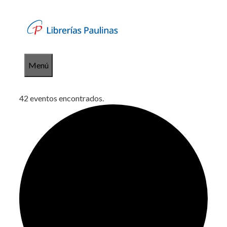
Saltar
al
contenido
Menú
42 eventos encontrados.