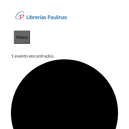
Saltar
al
contenido
Menú
1 evento encontrados.