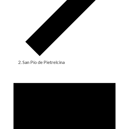
San Pío de Pietrelcina
Eventos
en
9
mayo,
2026