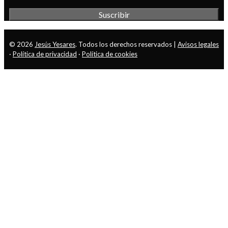
© 2026
Jesús Yesares
. Todos los derechos reservados |
Avisos legales
·
Política de privacidad
·
Política de cookies