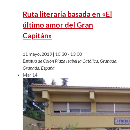
Ruta literaria basada en «El
último amor del Gran
Capitán»
11 mayo, 2019 | 10:30
-
13:00
Estatua de Colón
Plaza Isabel la Católica, Granada,
Granada, España
Mar
14