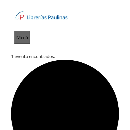
Saltar
al
contenido
Menú
1 evento encontrados.