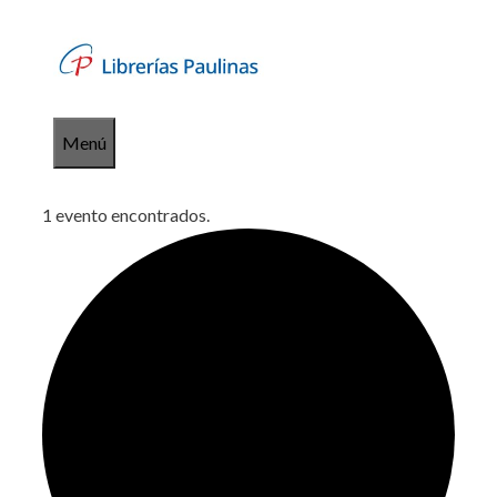
Saltar
al
contenido
Menú
1 evento encontrados.