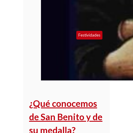
Festividades
¿Qué conocemos
de San Benito y de
su medalla?