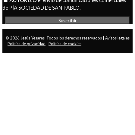
AUTORIZO
el envío de comunicaciones comerciales
de PÍA SOCIEDAD DE SAN PABLO.
© 2026
Jesús Yesares
. Todos los derechos reservados |
Avisos legales
·
Política de privacidad
·
Política de cookies